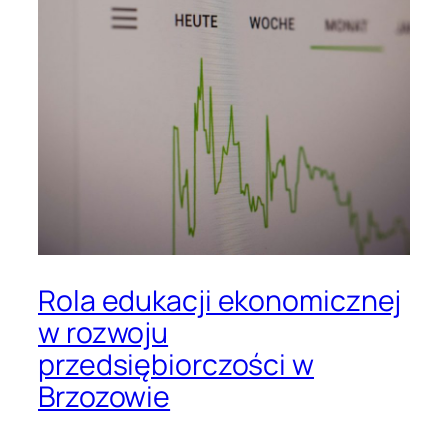
Rola edukacji ekonomicznej
w rozwoju
przedsiębiorczości w
Brzozowie