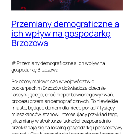
Przemiany demograficzne a
ich wpływ na gospodarkę
Brzozowa
# Przemiany demograficzne a ich wpływ na
gospodarkę Brzozowa
Położony malowniczo w województwie
podkarpackim Brzozów doświadcza obecnie
fascynującego, choć niepozbawionego wyzwań,
procesu przemian demograficznych. To niewielkie
miasto, będące domem dla nieco ponad 7 tysięcy
mieszkańców, stanowi interesujący przykład tego,
jak zmiany w strukturze ludności bezpośrednio
przekładają się na lokalną gospodarkę i perspektywy
rozwoju. Czy kurczenie się i starzenie społeczności