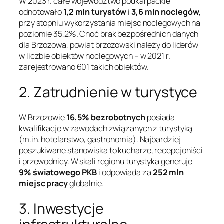
W 2023 r. całe województwo podkarpackie
odnotowało
1,2 mln turystów
i
3,6 mln noclegów
,
przy stopniu wykorzystania miejsc noclegowych na
poziomie 35,2%. Choć brak bezpośrednich danych
dla Brzozowa, powiat brzozowski należy do liderów
w liczbie obiektów noclegowych – w 2021 r.
zarejestrowano 601 takich obiektów.
2. Zatrudnienie w turystyce
W Brzozowie
16,5% bezrobotnych
posiada
kwalifikacje w zawodach związanych z turystyką
(m.in. hotelarstwo, gastronomia). Najbardziej
poszukiwane stanowiska to kucharze, recepcjoniści
i przewodnicy. W skali regionu turystyka generuje
9% światowego PKB
i odpowiada za
252 mln
miejsc pracy
globalnie.
3. Inwestycje